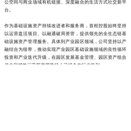
公空间与商业场域有机链接、深度融合的生活方式社交新平
台。
作为基础设施资产持续改进者和服务商，首程控股始终坚持
以运营盘活项目、以融通破局资管，提供领先的全生态链基
础设施资产管理服务。
具体到产业园区领域，公司坚持以产
融结合为纽带，推动实现产业园区基础设施领域的良性循环
投资和产业迭代升级，在园区发展基金管理、园区资产组合
优化和精益运营等资管路径上已经走在行业前列。
近年来，公司坚定走高质量发展之路的理念与北京市高质量
发展战略高度契合。
本次签约的首钢冬奥广场项目是打造“北
京国际科技创新中心的首钢高地、北京国际消费中心城市的
首钢支点”的重要产业载体。
其改造前原名“西十筒仓”，最早
历史可追溯至民国时期的龙烟铁矿公司(今首钢前身)时代，大
量铁矿石从张家口市龙关镇通过铁路运输至此进行储存。因